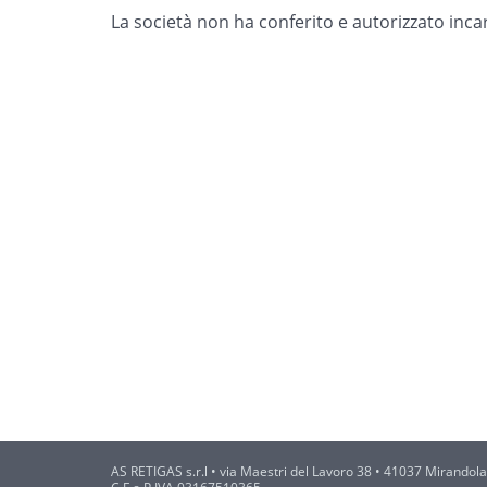
La società non ha conferito e autorizzato incar
AS RETIGAS s.r.l
• via Maestri del Lavoro 38 • 41037 Mirandola