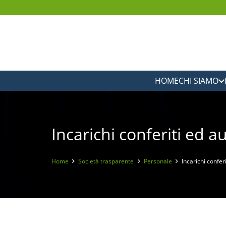
HOME
CHI SIAMO
Incarichi conferiti ed a
Home
Società trasparente
Personale
Incarichi confer