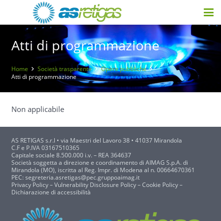
Atti di programmazione
Home
Società trasparente
Opere pubbliche
Atti di programmazione
Non applicabile
AS RETIGAS s.r.l
• via Maestri del Lavoro 38 • 41037 Mirandola
C.F e P.IVA 03167510365
Capitale sociale 8.500.000 i.v. – REA 364637
Società soggetta a direzione e coordinamento di AIMAG S.p.A. di
Mirandola (MO), iscritta al Reg. Impr. di Modena al n. 00664670361
PEC:
segreteria.asretigas@pec.gruppoaimag.it
Privacy Policy
–
Vulnerability Disclosure Policy
–
Cookie Policy
–
Dichiarazione di accessibilità