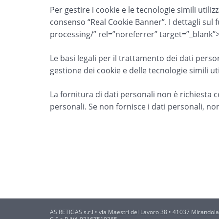
Per gestire i cookie e le tecnologie simili utili
consenso “Real Cookie Banner”. I dettagli sul 
processing/” rel=”noreferrer” target=”_blank”
Le basi legali per il trattamento dei dati person
gestione dei cookie e delle tecnologie simili util
La fornitura di dati personali non è richiesta 
personali. Se non fornisce i dati personali, no
AS RETIGAS s.r.l
• via Maestri del Lavoro 38 • 41037 Mirandola