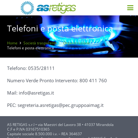
Telefoni e posta elettronica
Home
Società trasparente
Organizzazione
Telefoni e posta elettronica
Telefono:
0535/28111
Numero Verde Pronto Intervento:
800 411 760
Mail: info@asretigas.it
PEC: segreteria.asretigas@pec.gruppoaimag.it
AS RETIGAS s.r.l
• via Maestri del Lavoro 38 • 41037 Mirandola
C.F e P.IVA 03167510365
Capitale sociale 8.500.000 i.v. – REA 364637